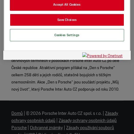
Accept All Cookies
Save Choices
Cookies Settings
Společnost Porsche Inter Auto CZ, pozvala již šestým rokem v řadě
onkologicky nemocné děti a jejich rodiče na oblíbenou akci „Den
s Porsche“. Letošní ročník probíhal v tradičních květnových a
červnových termínech v pobočkách Porsche Inter Auto CZ po celé
České republice. Atraktivní program přilákal na „Den s Porsche“
celkem 258 dětí a jejich rodičů, statečně bojujících s těžkým
onemocněním. Akce „Den s Porsche“ jsou součástí projektu „Můj
nový život“, který Porsche Inter Auto CZ podporuje od roku 2010.
Domů
|
© 2026 Porsche Inter Auto CZ spol. s r.o.
|
Zásady
ochrany osobních údajů
|
Zásady ochrany osobních údajů
Porsche
|
Ochranné známky
|
Zásady používání souborů