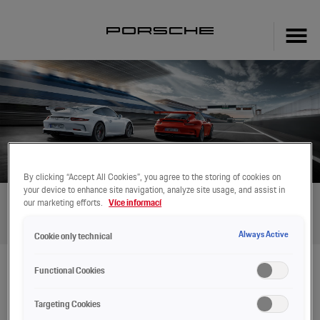
By clicking “Accept All Cookies”, you agree to the storing of cookies on
your device to enhance site navigation, analyze site usage, and assist in
our marketing efforts.
Více informací
Aktuální nabídky servisu
Always Active
Cookie only technical
Functional Cookies
Race Check
Targeting Cookies