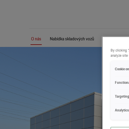
O nás
Nabídka skladových vozů
Ojeté vozy
Chci být kontaktován
By clicking 
analyze site
Cookie on
Function
Targetin
Analytics