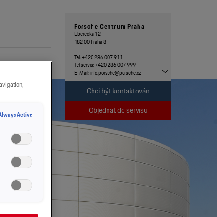
Porsche Centrum Praha
Liberecká 12
182 00 Praha 8
Tel: +420 286 007 911
Tel servis: +420 286 007 999
E-Mail:
info.porsche@porsche.cz
Kontakt
avigation,
Chci být kontaktován
Objednat do servisu
Always Active