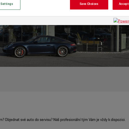
 Settings
Save Choices
Accept
? Objednat své auto do servisu? Náš profesionální tým Vám je vždy k dispozici.