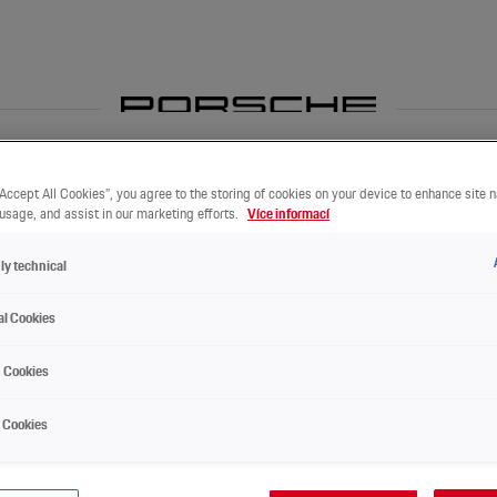
Porsche Servis
Lifestyle a Tequipment
Eventy a novinky
“Accept All Cookies”, you agree to the storing of cookies on your device to enhance site n
 usage, and assist in our marketing efforts.
Více informací
ly technical
al Cookies
g Cookies
 Cookies