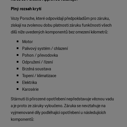
Plný rozsah krytí
Vozy Porsche, které odpovídají předpokladům pro záruku,
získají na zvolenou dobu platnosti záruku funkčnosti všech
dílů níže uvedených komponentů bez omezení kilometrů:
Motor
Palivový systém / chlazení
Pohon / převodovka
Odpružení / řízení
Brzdná soustava
Topení / klimatizace
Elektrika
Karosérie
Stárnutí či přirozené opotřebení nepředstavuje věcnou vadu
a je proto ze záruky vyloučeno. Záruka se nevztahuje na
vyjmenované díly podléhající opotřebení u následujících
komponentů: