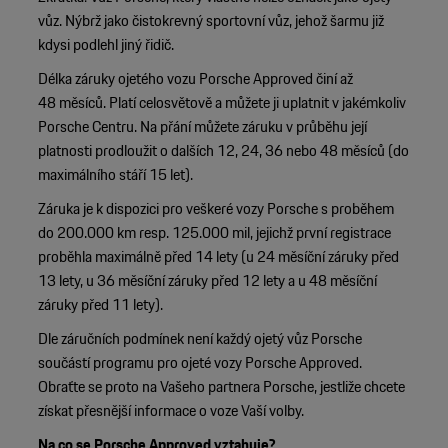
vůz. Nýbrž jako čistokrevný sportovní vůz, jehož šarmu již
kdysi podlehl jiný řidič.
Délka záruky ojetého vozu Porsche Approved činí až
48 měsíců. Platí celosvětově a můžete ji uplatnit v jakémkoliv
Porsche Centru. Na přání můžete záruku v průběhu její
platnosti prodloužit o dalších 12, 24, 36 nebo 48 měsíců (do
maximálního stáří 15 let).
Záruka je k dispozici pro veškeré vozy Porsche s proběhem
do 200.000 km resp. 125.000 mil, jejichž první registrace
proběhla maximálně před 14 lety (u 24 měsíční záruky před
13 lety, u 36 měsíční záruky před 12 lety a u 48 měsíční
záruky před 11 lety).
Dle záručních podmínek není každý ojetý vůz Porsche
součástí programu pro ojeté vozy Porsche Approved.
Obraťte se proto na Vašeho partnera Porsche, jestliže chcete
získat přesnější informace o voze Vaší volby.
Na co se Porsche Approved vztahuje?